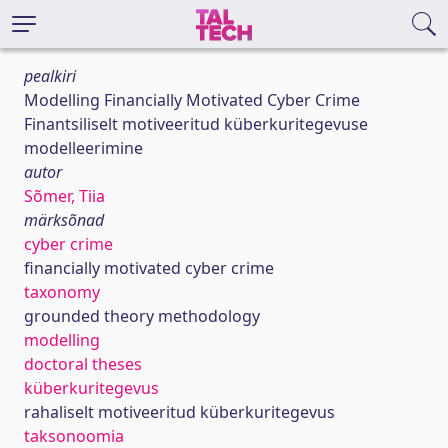
pealkiri
Modelling Financially Motivated Cyber Crime
Finantsiliselt motiveeritud küberkuritegevuse
modelleerimine
autor
Sõmer, Tiia
märksõnad
cyber crime
financially motivated cyber crime
taxonomy
grounded theory methodology
modelling
doctoral theses
küberkuritegevus
rahaliselt motiveeritud küberkuritegevus
taksonoomia