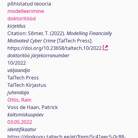
põhistatud teooria
modelleerimine
doktoritööd
kirjeldus
Citation: Sõmer, T. (2022).
Modelling Financially
Motivated Cyber Crime
[TalTech Press].
https://doi.org/10.23658/taltech.10/2022
doktoritöö järjekorranumber
10/2022
väljaandja
TalTech Press
TalTech Kirjastus
juhendaja
Ottis, Rain
Voss de Haan, Patrick
kaitsmiskuupäev
03.05.2022
identifikaator
https://digikogu.taltech.ee/et/Item/5c41eec5-0c88-