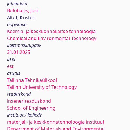
juhendaja
Bolobajev, Juri
Altof, Kristen
õppekava
Keemia- ja keskkonnakaitse tehnoloogia
Chemical and Environmental Technology
kaitsmiskuupäev
31.01.2025
keel
est
asutus
Tallinna Tehnikaülikool
Tallinn University of Technology
teaduskond
inseneriteaduskond
School of Engineering
instituut / kolledž
materjali- ja keskkonnatehnoloogia instituut
Department of Materials and Environmental