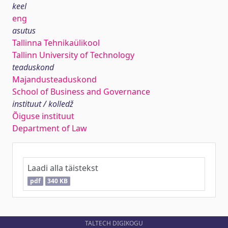
keel
eng
asutus
Tallinna Tehnikaülikool
Tallinn University of Technology
teaduskond
Majandusteaduskond
School of Business and Governance
instituut / kolledž
Õiguse instituut
Department of Law
Laadi alla täistekst
pdf
340 KB
TALTECH DIGIKOGU