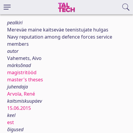
pealkiri
Mereväe maine kaitseväe teenistujate hulgas
Navy reputation among defence forces service
members
autor
Vahemets, Aivo
märksõnad
magistritööd
master's theses
juhendaja
Arvola, René
kaitsmiskuupäev
15.06.2015
keel
est
õigused