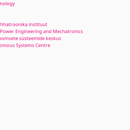
hnology
hhatroonika instituut
l Power Engineering and Mechatronics
oomsete süsteemide keskus
nomous Systems Centre