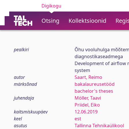
Digikogu
Otsing
Kollektsioonid
Regis
pealkiri
Õhu vooluhulga mõõtemoo
diagnostikaseadmega
Development of airflow 
system
autor
Saart, Reimo
märksõnad
bakalaureusetööd
bachelor's theses
juhendaja
Möller, Taavi
Priidel, Eiko
kaitsmiskuupäev
12.06.2019
keel
est
asutus
Tallinna Tehnikaülikool