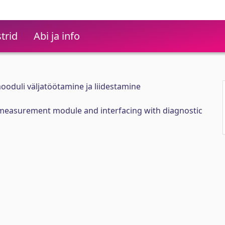
trid
Abi ja info
duli väljatöötamine ja liidestamine
measurement module and interfacing with diagnostic