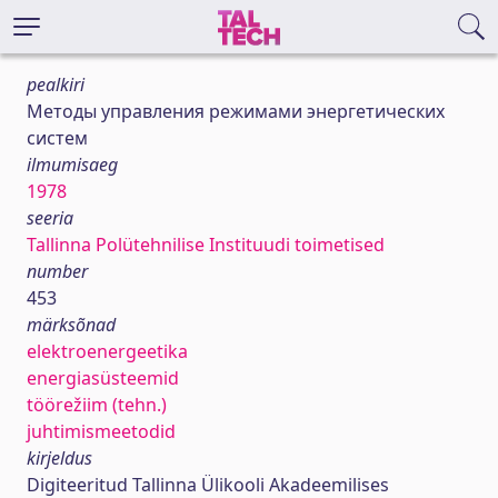
pealkiri
Методы управления режимами энергетических
систем
ilmumisaeg
1978
seeria
Tallinna Polütehnilise Instituudi toimetised
number
453
märksõnad
elektroenergeetika
energiasüsteemid
töörežiim (tehn.)
juhtimismeetodid
kirjeldus
Digiteeritud Tallinna Ülikooli Akadeemilises