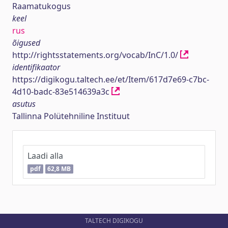
Raamatukogus
keel
rus
õigused
http://rightsstatements.org/vocab/InC/1.0/
identifikaator
https://digikogu.taltech.ee/et/Item/617d7e69-c7bc-
4d10-badc-83e514639a3c
asutus
Tallinna Polütehniline Instituut
Laadi alla
pdf
62,8 MB
TALTECH DIGIKOGU