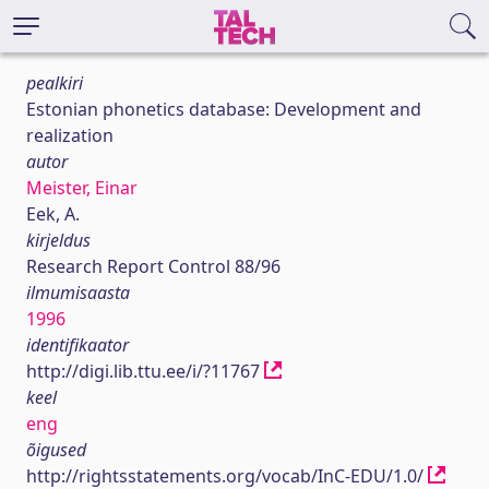
pealkiri
Estonian phonetics database: Development and
realization
autor
Meister, Einar
Eek, A.
kirjeldus
Research Report Control 88/96
ilmumisaasta
1996
identifikaator
http://digi.lib.ttu.ee/i/?11767
keel
eng
õigused
http://rightsstatements.org/vocab/InC-EDU/1.0/