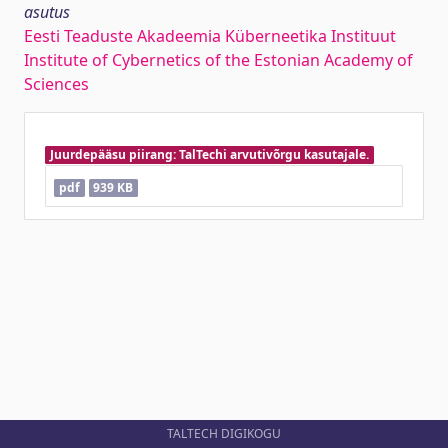
asutus
Eesti Teaduste Akadeemia Küberneetika Instituut
Institute of Cybernetics of the Estonian Academy of
Sciences
Juurdepääsu piirang: TalTechi arvutivõrgu kasutajale.
pdf
939 KB
TALTECH DIGIKOGU