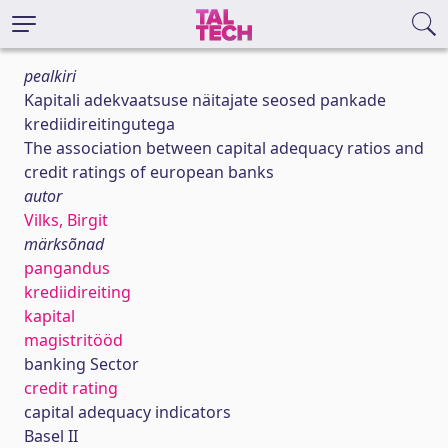
pealkiri
Kapitali adekvaatsuse näitajate seosed pankade
krediidireitingutega
The association between capital adequacy ratios and
credit ratings of european banks
autor
Vilks, Birgit
märksõnad
pangandus
krediidireiting
kapital
magistritööd
banking Sector
credit rating
capital adequacy indicators
Basel II