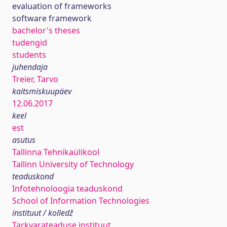
evaluation of frameworks
software framework
bachelor's theses
tudengid
students
juhendaja
Treier, Tarvo
kaitsmiskuupäev
12.06.2017
keel
est
asutus
Tallinna Tehnikaülikool
Tallinn University of Technology
teaduskond
Infotehnoloogia teaduskond
School of Information Technologies
instituut / kolledž
Tarkvarateaduse instituut