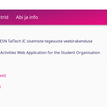
trid
Abi ja info
 ESN TalTech IC sisemiste tegevuste veebirakenduse
Activities Web Application for the Student Organisation
el)
d