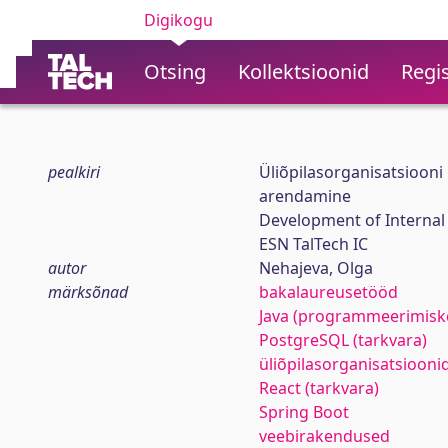
Digikogu
Otsing
Kollektsioonid
Regis
pealkiri
Üliõpilasorganisatsiooni
arendamine
Development of Internal 
ESN TalTech IC
autor
Nehajeva, Olga
märksõnad
bakalaureusetööd
Java (programmeerimiske
PostgreSQL (tarkvara)
üliõpilasorganisatsiooni
React (tarkvara)
Spring Boot
veebirakendused