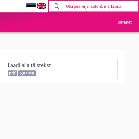
Intranet
Laadi alla täistekst
pdf
5,07 MB