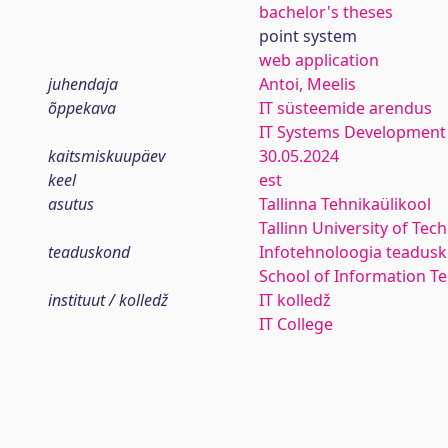
bachelor's theses
point system
web application
juhendaja
Antoi, Meelis
õppekava
IT süsteemide arendus
IT Systems Development
kaitsmiskuupäev
30.05.2024
keel
est
asutus
Tallinna Tehnikaülikool
Tallinn University of Tec
teaduskond
Infotehnoloogia teadus
School of Information T
instituut / kolledž
IT kolledž
IT College