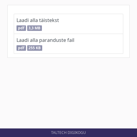
Laadi alla täistekst
pdf
3,3 MB
Laadi alla paranduste fail
pdf
255 KB
TALTECH DIGIKOGU