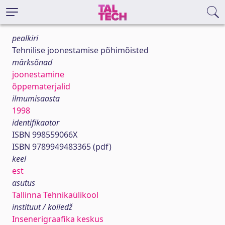
pealkiri
Tehnilise joonestamise põhimõisted
märksõnad
joonestamine
õppematerjalid
ilmumisaasta
1998
identifikaator
ISBN 998559066X
ISBN 9789949483365 (pdf)
keel
est
asutus
Tallinna Tehnikaülikool
instituut / kolledž
Insenerigraafika keskus