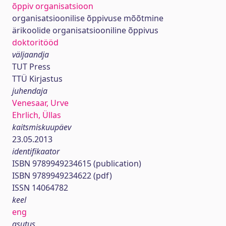
õppiv organisatsioon
organisatsioonilise õppivuse mõõtmine
ärikoolide organisatsiooniline õppivus
doktoritööd
väljaandja
TUT Press
TTÜ Kirjastus
juhendaja
Venesaar, Urve
Ehrlich, Üllas
kaitsmiskuupäev
23.05.2013
identifikaator
ISBN 9789949234615 (publication)
ISBN 9789949234622 (pdf)
ISSN 14064782
keel
eng
asutus