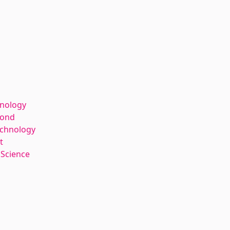
hnology
kond
echnology
t
 Science