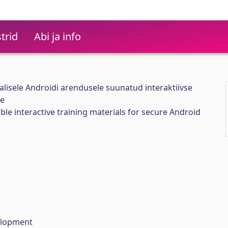
trid
Abi ja info
alisele Androidi arendusele suunatud interaktiivse
ne
ible interactive training materials for secure Android
elopment