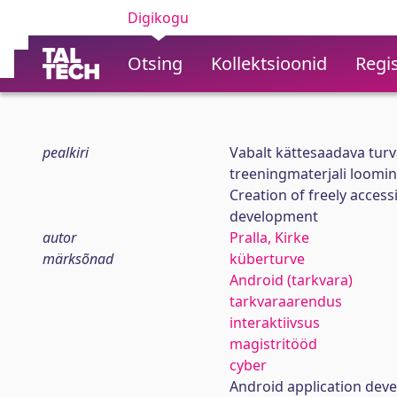
Digikogu
Otsing
Kollektsioonid
Regis
pealkiri
Vabalt kättesaadava turv
treeningmaterjali loomi
Creation of freely access
development
autor
Pralla, Kirke
märksõnad
küberturve
Android (tarkvara)
tarkvaraarendus
interaktiivsus
magistritööd
cyber
Android application dev