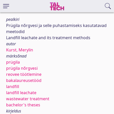
pealkiri
Prügila nõrgvesi ja selle puhastamiseks kasutatavad
meetodid
Landfill leachate and its treatment methods
autor
Kurst, Merylin
märksõnad
prügila
prügila nõrgvesi
reovee töötlemine
bakalaureusetööd
landfill
landfill leachate
wastewater treatment
bachelor's theses
kirjeldus