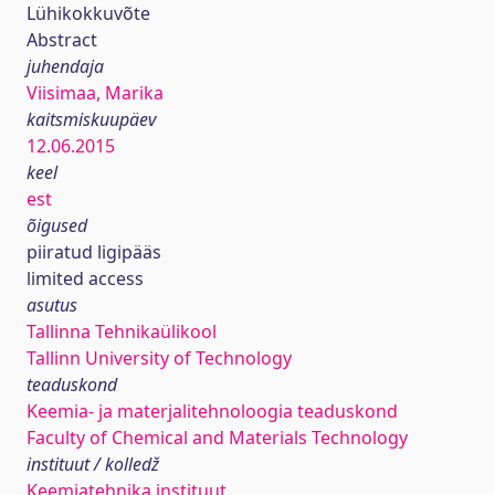
Lühikokkuvõte
Abstract
juhendaja
Viisimaa, Marika
kaitsmiskuupäev
12.06.2015
keel
est
õigused
piiratud ligipääs
limited access
asutus
Tallinna Tehnikaülikool
Tallinn University of Technology
teaduskond
Keemia- ja materjalitehnoloogia teaduskond
Faculty of Chemical and Materials Technology
instituut / kolledž
Keemiatehnika instituut