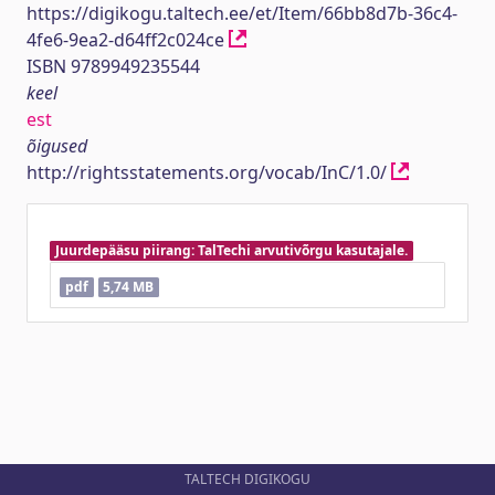
https://digikogu.taltech.ee/et/Item/66bb8d7b-36c4-
4fe6-9ea2-d64ff2c024ce
ISBN 9789949235544
keel
est
õigused
http://rightsstatements.org/vocab/InC/1.0/
Juurdepääsu piirang: TalTechi arvutivõrgu kasutajale.
pdf
5,74 MB
TALTECH DIGIKOGU