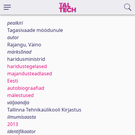
pealkiri
Tagasivaade möödunule
autor
Rajangu, Väino
märksõnad
haridusministrid
haridustegelased
majandusteadlased
Eesti
autobiograafiad
mälestused
väljaandja
Tallinna Tehnikaülikooli Kirjastus
ilmumisaasta
2013
identifikaator