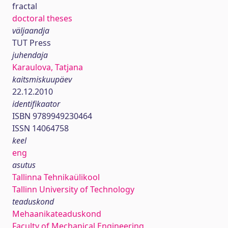
fractal
doctoral theses
väljaandja
TUT Press
juhendaja
Karaulova, Tatjana
kaitsmiskuupäev
22.12.2010
identifikaator
ISBN 9789949230464
ISSN 14064758
keel
eng
asutus
Tallinna Tehnikaülikool
Tallinn University of Technology
teaduskond
Mehaanikateaduskond
Faculty of Mechanical Engineering