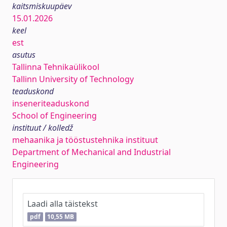
kaitsmiskuupäev
15.01.2026
keel
est
asutus
Tallinna Tehnikaülikool
Tallinn University of Technology
teaduskond
inseneriteaduskond
School of Engineering
instituut / kolledž
mehaanika ja tööstustehnika instituut
Department of Mechanical and Industrial
Engineering
Laadi alla täistekst
pdf
10,55 MB