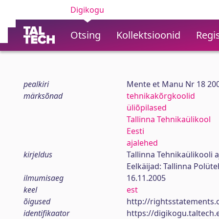
Digikogu
Otsing
Kollektsioonid
Regis
pealkiri
Mente et Manu Nr 18 20
märksõnad
tehnikakõrgkoolid
üliõpilased
Tallinna Tehnikaülikool
Eesti
ajalehed
kirjeldus
Tallinna Tehnikaülikooli a
Eelkäijad: Tallinna Polüt
ilmumisaeg
16.11.2005
keel
est
õigused
http://rightsstatements.
identifikaator
https://digikogu.taltec