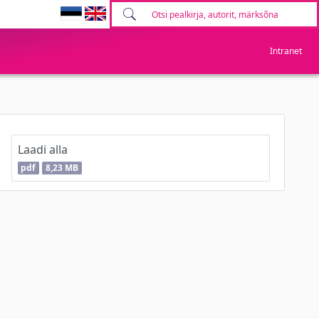
Intranet
Laadi alla
pdf
8,23 MB