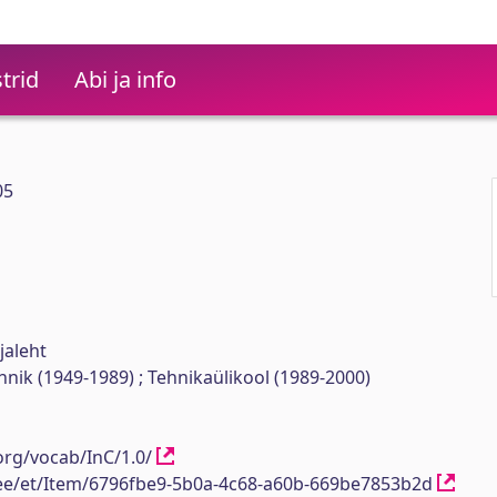
trid
Abi ja info
05
jaleht
ehnik (1949-1989) ; Tehnikaülikool (1989-2000)
org/vocab/InC/1.0/
h.ee/et/Item/6796fbe9-5b0a-4c68-a60b-669be7853b2d