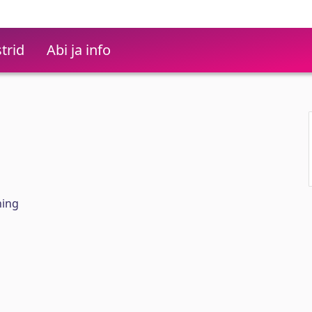
trid
Abi ja info
hing