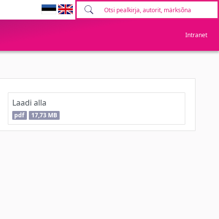
Intranet
Laadi alla
pdf
17,73 MB