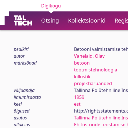
Digikogu
Otsing
Kollektsioonid
Regis
pealkiri
Betooni valmistamise teh
autor
Vahelaid, Olav
märksõnad
betoon
tootmistehnoloogia
killustik
projektiaruanded
väljaandja
Tallinna Polütehniline Ins
ilmumisaasta
1959
keel
est
õigused
http://rightsstatements
asutus
Tallinna Polütehniline Ins
allüksus
Ehitustööde teostamise 