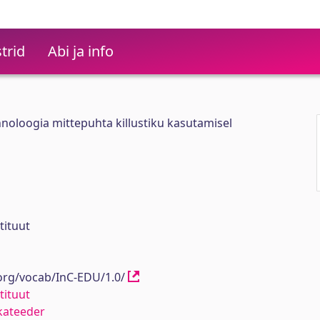
trid
Abi ja info
noloogia mittepuhta killustiku kasutamisel
tituut
.org/vocab/InC-EDU/1.0/
tituut
kateeder