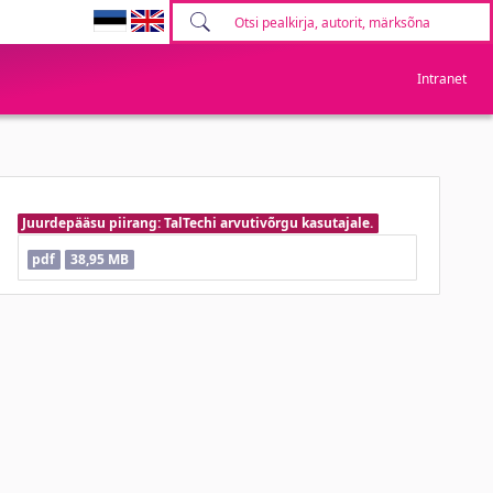
Intranet
Juurdepääsu piirang: TalTechi arvutivõrgu kasutajale.
pdf
38,95 MB