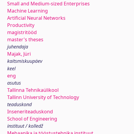
Small and Medium-sized Enterprises
Machine Learning
Artificial Neural Networks
Productivity
magistritööd
master's theses
juhendaja
Majak, Jüri
kaitsmiskuupäev
keel
eng
asutus
Tallinna Tehnikaülikool
Tallinn University of Technology
teaduskond
Inseneriteaduskond
School of Engineering
instituut / kolledž
Mehaanika ja tööstustehnika instituut