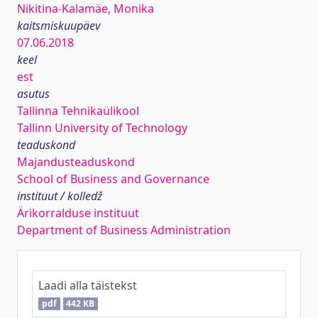
Nikitina-Kalamäe, Monika
kaitsmiskuupäev
07.06.2018
keel
est
asutus
Tallinna Tehnikaülikool
Tallinn University of Technology
teaduskond
Majandusteaduskond
School of Business and Governance
instituut / kolledž
Ärikorralduse instituut
Department of Business Administration
Laadi alla täistekst
pdf
442 KB