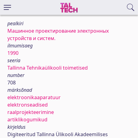
pealkiri
Машинное проектирование электронных
устройств и систем.
ilmumisaeg
1990
seeria
Tallinna Tehnikaülikooli toimetised
number
708
märksõnad
elektroonikaaparatuur
elektronseadised
raalprojekteerimine
artiklikogumikud
kirjeldus
Digiteeritud Tallinna Ülikooli Akadeemilises