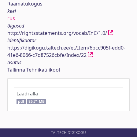
Raamatukogus
keel
rus
õigused
http://rightsstatements.org/vocab/InC/1.0/
identifikaator
https://digikogu.taltech.ee/et/Item/6bcc905f-edd0-
41e6-8066-c7d87526cbfe/Index/22
asutus
Tallinna Tehnikaülikool
Laadi alla
pdf
85,71 MB
TALTECH DIGIKOGU