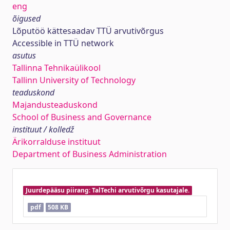
eng
õigused
Lõputöö kättesaadav TTÜ arvutivõrgus
Accessible in TTÜ network
asutus
Tallinna Tehnikaülikool
Tallinn University of Technology
teaduskond
Majandusteaduskond
School of Business and Governance
instituut / kolledž
Ärikorralduse instituut
Department of Business Administration
Juurdepääsu piirang: TalTechi arvutivõrgu kasutajale.
pdf
508 KB