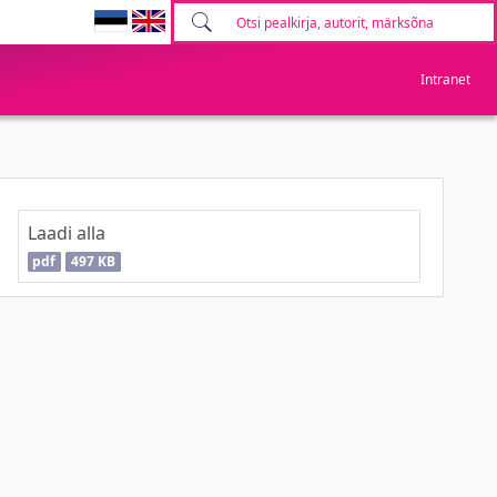
Intranet
Laadi alla
pdf
497 KB