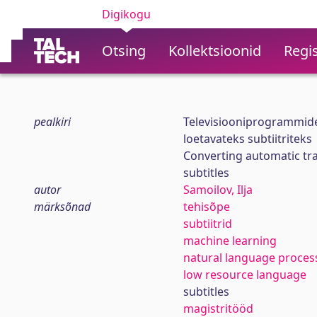
Digikogu
Otsing
Kollektsioonid
Regis
pealkiri
Televisiooniprogrammide
loetavateks subtiitriteks
Converting automatic tra
subtitles
autor
Samoilov, Ilja
märksõnad
tehisõpe
subtiitrid
machine learning
natural language proces
low resource language
subtitles
magistritööd