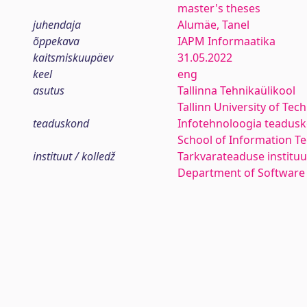
master's theses
juhendaja
Alumäe, Tanel
õppekava
IAPM Informaatika
kaitsmiskuupäev
31.05.2022
keel
eng
asutus
Tallinna Tehnikaülikool
Tallinn University of Tec
teaduskond
Infotehnoloogia teadus
School of Information T
instituut / kolledž
Tarkvarateaduse instituu
Department of Software