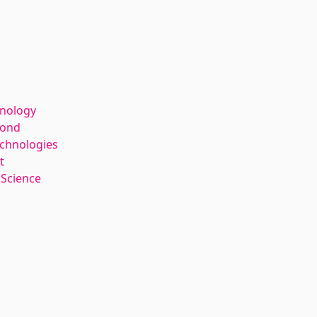
hnology
kond
echnologies
t
 Science