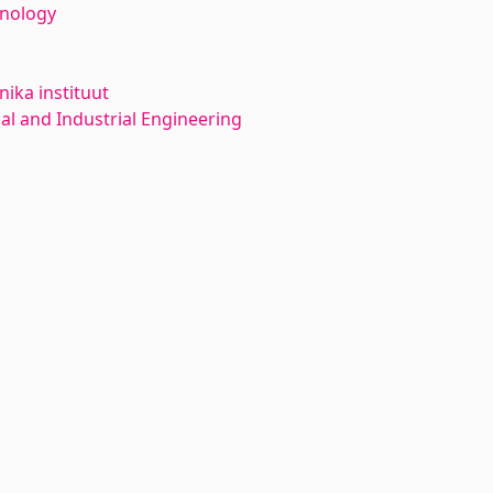
hnology
ika instituut
l and Industrial Engineering