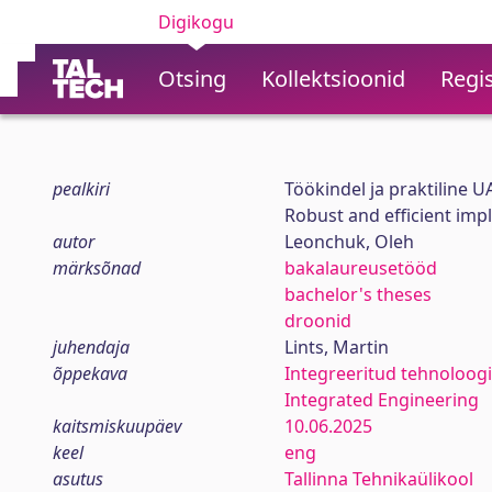
Digikogu
Otsing
Kollektsioonid
Regis
pealkiri
Töökindel ja praktiline 
Robust and efficient imp
autor
Leonchuk, Oleh
märksõnad
bakalaureusetööd
bachelor's theses
droonid
juhendaja
Lints, Martin
õppekava
Integreeritud tehnoloog
Integrated Engineering
kaitsmiskuupäev
10.06.2025
keel
eng
asutus
Tallinna Tehnikaülikool