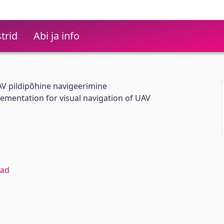
trid
Abi ja info
UAV pildipõhine navigeerimine
lementation for visual navigation of UAV
iad