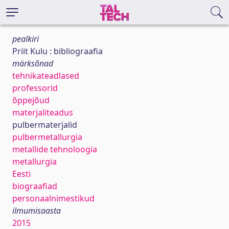
pealkiri
Priit Kulu : bibliograafia
märksõnad
tehnikateadlased
professorid
õppejõud
materjaliteadus
pulbermaterjalid
pulbermetallurgia
metallide tehnoloogia
metallurgia
Eesti
biograafiad
personaalnimestikud
ilmumisaasta
2015