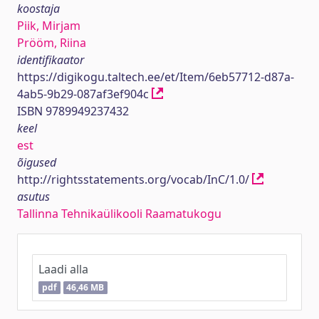
koostaja
Piik, Mirjam
Prööm, Riina
identifikaator
https://digikogu.taltech.ee/et/Item/6eb57712-d87a-
4ab5-9b29-087af3ef904c
ISBN 9789949237432
keel
est
õigused
http://rightsstatements.org/vocab/InC/1.0/
asutus
Tallinna Tehnikaülikooli Raamatukogu
Laadi alla
pdf
46,46 MB