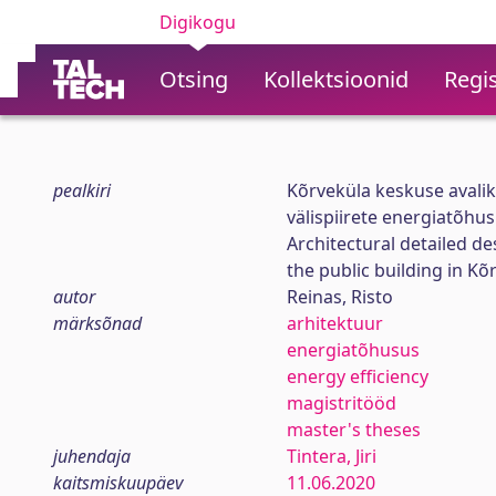
Digikogu
Otsing
Kollektsioonid
Regis
pealkiri
Kõrveküla keskuse avalik
välispiirete energiatõhu
Architectural detailed de
the public building in Kõ
autor
Reinas, Risto
märksõnad
arhitektuur
energiatõhusus
energy efficiency
magistritööd
master's theses
juhendaja
Tintera, Jiri
kaitsmiskuupäev
11.06.2020