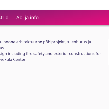
trid
Abi ja info
u hoone arhitektuurne põhiprojekt, tuleohutus ja
sus
sign including fire safety and exterior constructions for
rveküla Center