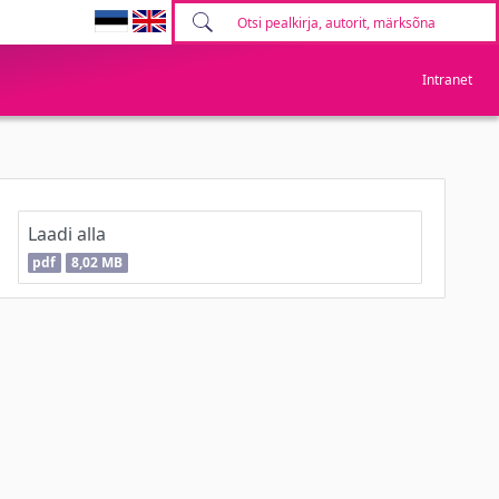
Intranet
Laadi alla
pdf
8,02 MB