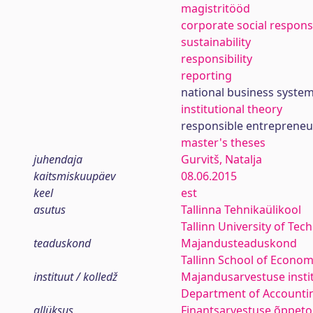
magistritööd
corporate social responsi
sustainability
responsibility
reporting
national business syste
institutional theory
responsible entrepreneu
master's theses
juhendaja
Gurvitš, Natalja
kaitsmiskuupäev
08.06.2015
keel
est
asutus
Tallinna Tehnikaülikool
Tallinn University of Tec
teaduskond
Majandusteaduskond
Tallinn School of Econom
instituut / kolledž
Majandusarvestuse insti
Department of Accounti
allüksus
Finantsarvestuse õppeto