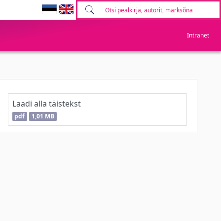
Intranet
Laadi alla täistekst
pdf
1,01 MB