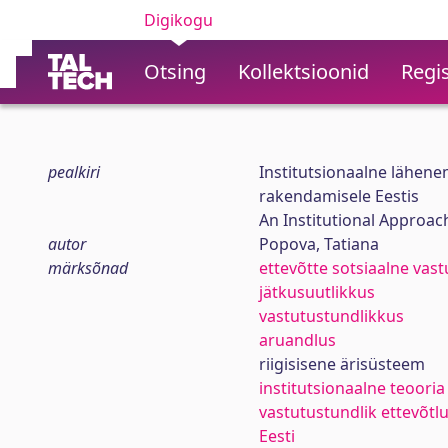
Digikogu
Otsing
Kollektsioonid
Regis
pealkiri
Institutsionaalne lähene
rakendamisele Eestis
An Institutional Approach
autor
Popova, Tatiana
märksõnad
ettevõtte sotsiaalne vast
jätkusuutlikkus
vastutustundlikkus
aruandlus
riigisisene ärisüsteem
institutsionaalne teooria
vastutustundlik ettevõtl
Eesti