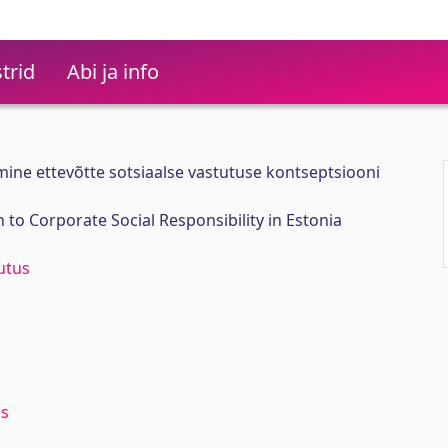
trid
Abi ja info
mine ettevõtte sotsiaalse vastutuse kontseptsiooni
 to Corporate Social Responsibility in Estonia
utus
us