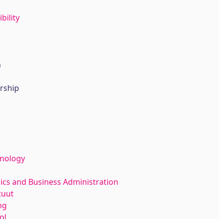
bility
m
rship
hnology
ics and Business Administration
tuut
ng
ol