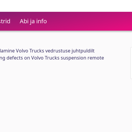
trid
Abi ja info
damine Volvo Trucks vedrustuse juhtpuldilt
ing defects on Volvo Trucks suspension remote