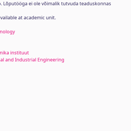
ö. Lõputööga ei ole võimalik tutvuda teaduskonnas
available at academic unit.
hnology
ika instituut
l and Industrial Engineering