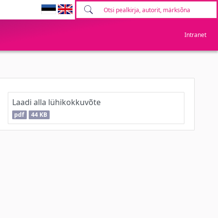
Intranet
Laadi alla lühikokkuvõte
pdf
44 KB