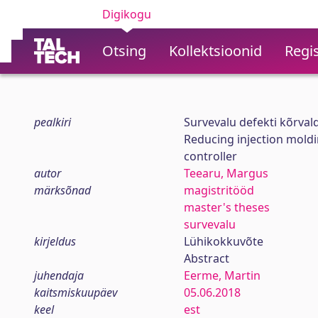
Digikogu
Otsing
Kollektsioonid
Regis
pealkiri
Survevalu defekti kõrval
Reducing injection mold
controller
autor
Teearu, Margus
märksõnad
magistritööd
master's theses
survevalu
kirjeldus
Lühikokkuvõte
Abstract
juhendaja
Eerme, Martin
kaitsmiskuupäev
05.06.2018
keel
est