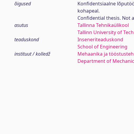
õigused
Konfidentsiaalne lõputö
kohapeal.
Confidential thesis. Not 
asutus
Tallinna Tehnikaülikool
Tallinn University of Tec
teaduskond
Inseneriteaduskond
School of Engineering
instituut / kolledž
Mehaanika ja tööstustehn
Department of Mechanica