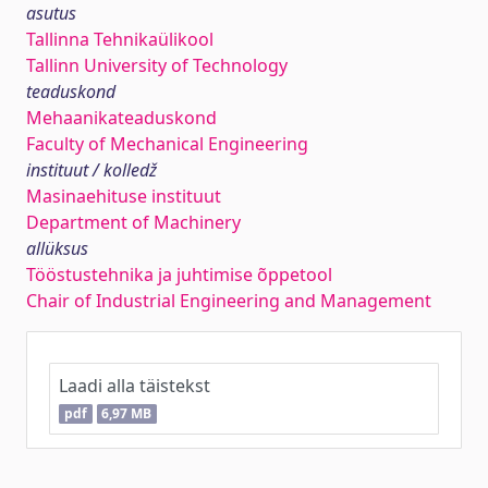
asutus
Tallinna Tehnikaülikool
Tallinn University of Technology
teaduskond
Mehaanikateaduskond
Faculty of Mechanical Engineering
instituut / kolledž
Masinaehituse instituut
Department of Machinery
allüksus
Tööstustehnika ja juhtimise õppetool
Chair of Industrial Engineering and Management
Laadi alla täistekst
pdf
6,97 MB