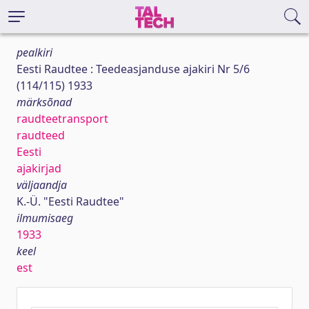
pealkiri
Eesti Raudtee : Teedeasjanduse ajakiri Nr 5/6
(114/115) 1933
märksõnad
raudteetransport
raudteed
Eesti
ajakirjad
väljaandja
K.-Ü. "Eesti Raudtee"
ilmumisaeg
1933
keel
est