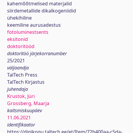
kahemõõtmelised materjalid
siirdemetallide dikalkogeniidid
ühekihiline
keemiline aurusadestus
fotoluminestsents
eksitonid
doktoritööd
doktoritöö järjekorranumber
25/2021
väljaandja
TalTech Press
TalTech Kirjastus
juhendaja
Krustok, Jüri
Grossberg, Maarja
kaitsmiskuupäev
11.06.2021
identifikaator
https://digikogu.taltech.ee/et/Item/72b400aa-c5da-