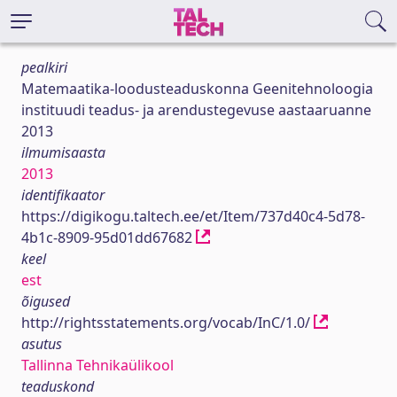
pealkiri
Matemaatika-loodusteaduskonna Geenitehnoloogia
instituudi teadus- ja arendustegevuse aastaaruanne
2013
ilmumisaasta
2013
identifikaator
https://digikogu.taltech.ee/et/Item/737d40c4-5d78-
4b1c-8909-95d01dd67682
keel
est
õigused
http://rightsstatements.org/vocab/InC/1.0/
asutus
Tallinna Tehnikaülikool
teaduskond