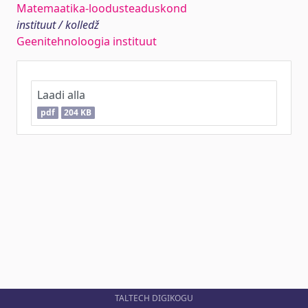
Matemaatika-loodusteaduskond
instituut / kolledž
Geenitehnoloogia instituut
Laadi alla
pdf
204 KB
TALTECH DIGIKOGU