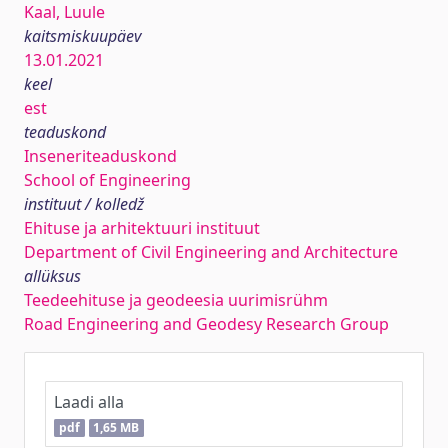
Kaal, Luule
kaitsmiskuupäev
13.01.2021
keel
est
teaduskond
Inseneriteaduskond
School of Engineering
instituut / kolledž
Ehituse ja arhitektuuri instituut
Department of Civil Engineering and Architecture
allüksus
Teedeehituse ja geodeesia uurimisrühm
Road Engineering and Geodesy Research Group
Laadi alla
pdf
1,65 MB