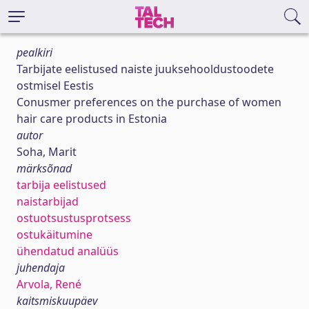
pealkiri
Tarbijate eelistused naiste juuksehooldustoodete
ostmisel Eestis
Conusmer preferences on the purchase of women
hair care products in Estonia
autor
Soha, Marit
märksõnad
tarbija eelistused
naistarbijad
ostuotsustusprotsess
ostukäitumine
ühendatud analüüs
juhendaja
Arvola, René
kaitsmiskuupäev