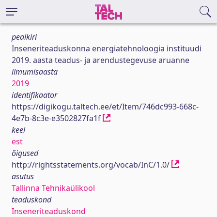
pealkiri
Inseneriteaduskonna energiatehnoloogia instituudi
2019. aasta teadus- ja arendustegevuse aruanne
ilmumisaasta
2019
identifikaator
https://digikogu.taltech.ee/et/Item/746dc993-668c-
4e7b-8c3e-e3502827fa1f
keel
est
õigused
http://rightsstatements.org/vocab/InC/1.0/
asutus
Tallinna Tehnikaülikool
teaduskond
Inseneriteaduskond