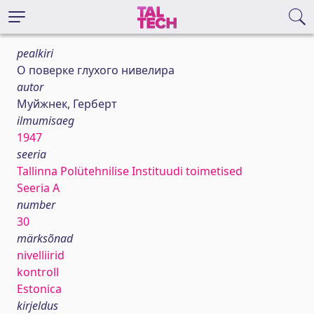
pealkiri
О поверке глухого нивелира
autor
Муйжнек, Герберт
ilmumisaeg
1947
seeria
Tallinna Polütehnilise Instituudi toimetised
Seeria A
number
30
märksõnad
nivelliirid
kontroll
Estonica
kirjeldus