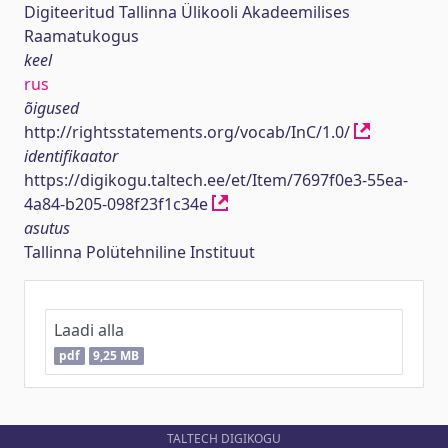
Digiteeritud Tallinna Ülikooli Akadeemilises
Raamatukogus
keel
rus
õigused
http://rightsstatements.org/vocab/InC/1.0/
identifikaator
https://digikogu.taltech.ee/et/Item/7697f0e3-55ea-
4a84-b205-098f23f1c34e
asutus
Tallinna Polütehniline Instituut
Laadi alla
pdf
9,25 MB
TALTECH DIGIKOGU