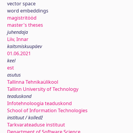
vector space
word embeddings
magistritööd
master's theses
juhendaja
Liiv, Innar
kaitsmiskuupäev
01.06.2021
keel
est
asutus
Tallinna Tehnikaülikool
Tallinn University of Technology
teaduskond
Infotehnoloogia teaduskond
School of Information Technologies
instituut / kolledž
Tarkvarateaduse instituut
Department of Software Science