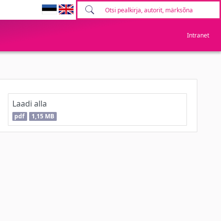
Intranet
Laadi alla
pdf
1,15 MB