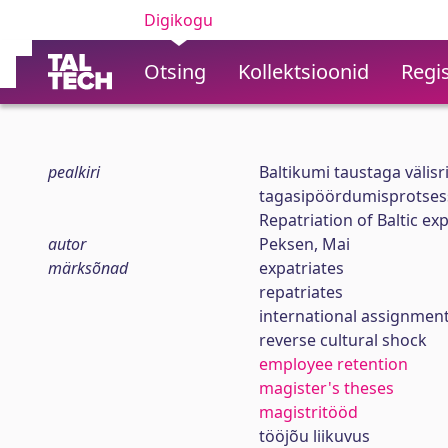
Digikogu
Otsing
Kollektsioonid
Regis
pealkiri
Baltikumi taustaga välisr
tagasipöördumisprotsess
Repatriation of Baltic exp
autor
Peksen, Mai
märksõnad
expatriates
repatriates
international assignmen
reverse cultural shock
employee retention
magister's theses
magistritööd
tööjõu liikuvus