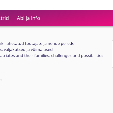
trid
Abi ja info
iiki lähetatud töötajate ja nende perede
: väljakutsed ja võimalused
atriates and their families: challenges and possibilities
ts