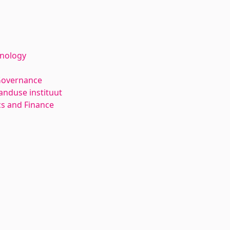
hnology
Governance
anduse instituut
s and Finance