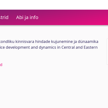
trid
Abi ja info
ukondliku kinnisvara hindade kujunemine ja dünaamika
price development and dynamics in Central and Eastern
id