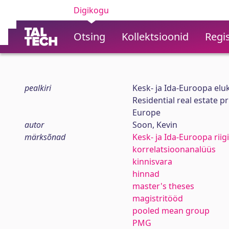
Digikogu
Otsing
Kollektsioonid
Regis
pealkiri
Kesk- ja Ida-Euroopa el
Residential real estate 
Europe
autor
Soon, Kevin
märksõnad
Kesk- ja Ida-Euroopa riig
korrelatsioonanalüüs
kinnisvara
hinnad
master's theses
magistritööd
pooled mean group
PMG