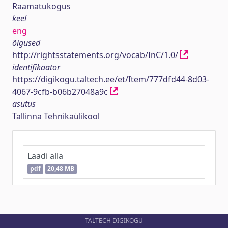
Raamatukogus
keel
eng
õigused
http://rightsstatements.org/vocab/InC/1.0/
identifikaator
https://digikogu.taltech.ee/et/Item/777dfd44-8d03-
4067-9cfb-b06b27048a9c
asutus
Tallinna Tehnikaülikool
Laadi alla
pdf
20,48 MB
TALTECH DIGIKOGU