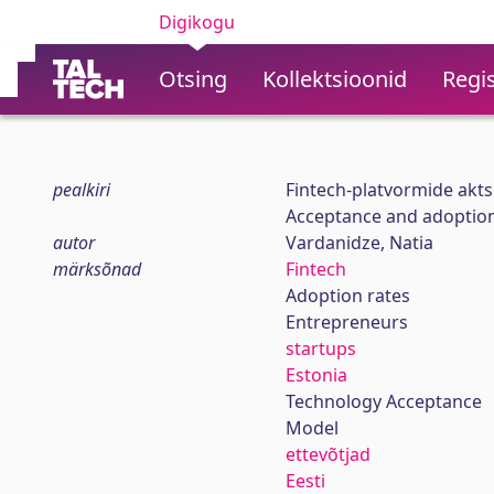
Digikogu
Otsing
Kollektsioonid
Regis
pealkiri
Fintech-platvormide aktse
Acceptance and adoption 
autor
Vardanidze, Natia
märksõnad
Fintech
Adoption rates
Entrepreneurs
startups
Estonia
Technology Acceptance
Model
ettevõtjad
Eesti