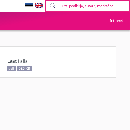
Intranet
Laadi alla
pdf
523 KB