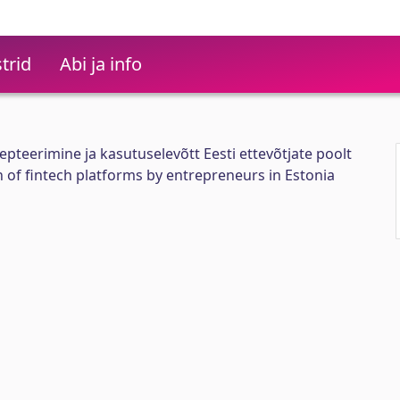
trid
Abi ja info
pteerimine ja kasutuselevõtt Eesti ettevõtjate poolt
of fintech platforms by entrepreneurs in Estonia