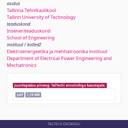
asutus
Tallinna Tehnikaülikool
Tallinn University of Technology
teaduskond
Inseneriteaduskond
School of Engineering
instituut / kolledž
Elektroenergeetika ja mehhatroonika instituut
Department of Electrical Power Engineering and
Mechatronics
Juurdepääsu piirang: TalTechi arvutivõrgu kasutajale.
pdf
1,19 MB
TALTECH DIGIKOGU