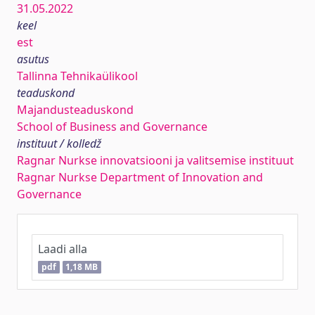
31.05.2022
keel
est
asutus
Tallinna Tehnikaülikool
teaduskond
Majandusteaduskond
School of Business and Governance
instituut / kolledž
Ragnar Nurkse innovatsiooni ja valitsemise instituut
Ragnar Nurkse Department of Innovation and
Governance
Laadi alla
pdf
1,18 MB