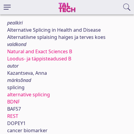
pealkiri
Alternative Splicing in Health and Disease
Alternatiivne splaising haiges ja terves koes
valdkond
Natural and Exact Sciences B
Loodus- ja täppisteadused B
autor
Kazantseva, Anna
märksõnad
splicing
alternative splicing
BDNF
BAF57
REST
DOPEY1
cancer biomarker