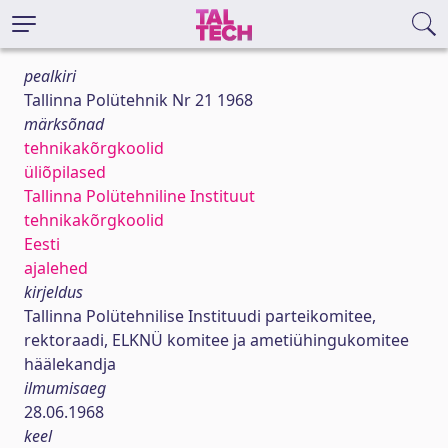
pealkiri
Tallinna Polütehnik Nr 21 1968
märksõnad
tehnikakõrgkoolid
üliõpilased
Tallinna Polütehniline Instituut
tehnikakõrgkoolid
Eesti
ajalehed
kirjeldus
Tallinna Polütehnilise Instituudi parteikomitee,
rektoraadi, ELKNÜ komitee ja ametiühingukomitee
häälekandja
ilmumisaeg
28.06.1968
keel