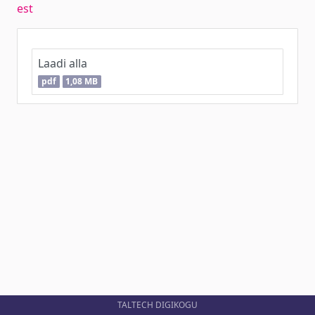
est
Laadi alla
pdf
1,08 MB
TALTECH DIGIKOGU