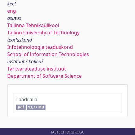
keel
eng
asutus
Tallinna Tehnikaülikool
Tallinn University of Technology
teaduskond
Infotehnoloogia teaduskond
School of Information Technologies
instituut / kolledž
Tarkvarateaduse instituut
Department of Software Science
Laadi alla
pdf
13,77 MB
TALTECH DIGIKOGU