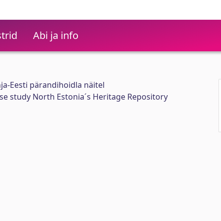
trid
Abi ja info
a-Eesti pärandihoidla näitel
ase study North Estonia´s Heritage Repository