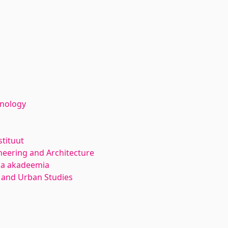
hnology
stituut
neering and Architecture
ika akadeemia
 and Urban Studies