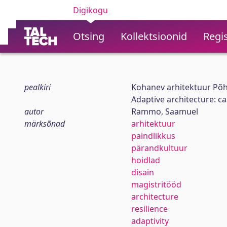
Digikogu
Otsing
Kollektsioonid
Regis
pealkiri
Kohanev arhitektuur Põhj
Adaptive architecture: c
autor
Rammo, Saamuel
märksõnad
arhitektuur
paindlikkus
pärandkultuur
hoidlad
disain
magistritööd
architecture
resilience
adaptivity