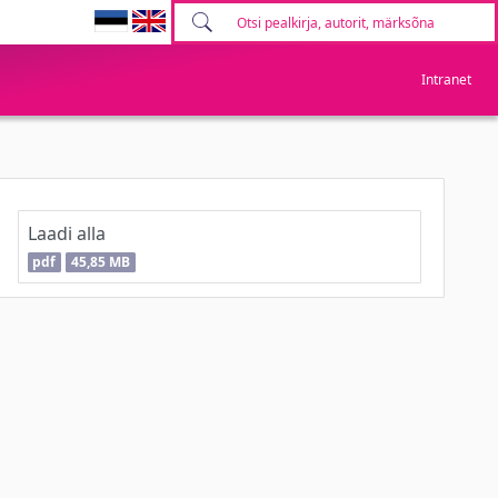
Intranet
Laadi alla
pdf
45,85 MB