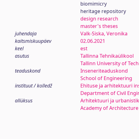
biomimicry
heritage repository
design research
master's theses
juhendaja
Valk-Siska, Veronika
kaitsmiskuupäev
02.06.2021
keel
est
asutus
Tallinna Tehnikaülikool
Tallinn University of Tec
teaduskond
Inseneriteaduskond
School of Engineering
instituut / kolledž
Ehituse ja arhitektuuri in
Department of Civil Engi
allüksus
Arhitektuuri ja urbanist
Academy of Architecture