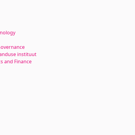
hnology
Governance
anduse instituut
s and Finance