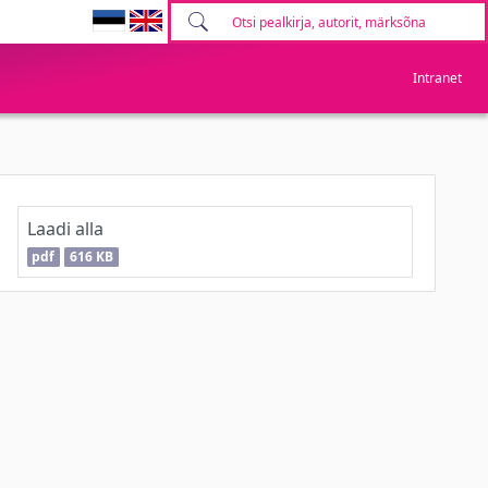
Intranet
Laadi alla
pdf
616 KB