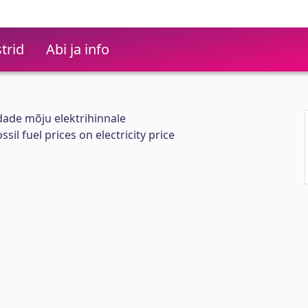
trid
Abi ja info
ndade mõju elektrihinnale
il fuel prices on electricity price