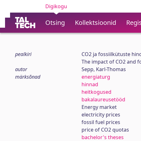
Digikogu
Otsing
Kollektsioonid
Regis
pealkiri
CO2 ja fossiilkütuste hi
The impact of CO2 and foss
autor
Sepp, Karl-Thomas
märksõnad
energiaturg
hinnad
heitkogused
bakalaureusetööd
Energy market
electricity prices
fossil fuel prices
price of CO2 quotas
bachelor's theses